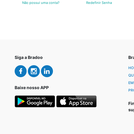
Não possui uma conta?
Redefinir Senha
Siga a Bradoo
Br
HO
QU
EM
Baixe nosso APP
PR
Fi
su